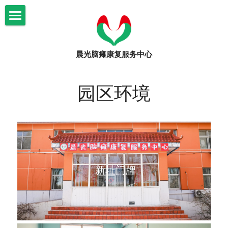
×
博客分类
首页
所有博客分类
晨光脑瘫康复服务中心
关于我们
审计材料
晨光康复
机构简介
园区环境
年度工作总结
信息公示
脑瘫知识
文化课程
机构大事记
康复课程
爱心捐助
脑瘫知识
审计材料
志愿者招募
活动
捐赠公示
 新址门牌
园区环境
活动