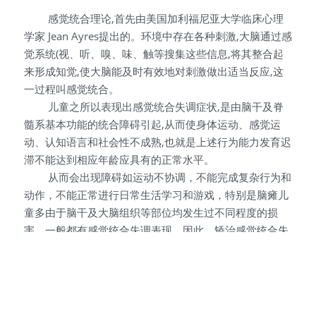
   感觉统合理论,首先由美国加利福尼亚大学临床心理
学家 Jean Ayres提出的。环境中存在各种刺激,大脑通过感
觉系统(视、听、嗅、味、触等搜集这些信息,将其整合起
来形成知觉,使大脑能及时有效地对刺激做出适当反应,这
一过程叫感觉统合。
   儿童之所以表现出感觉统合失调症状,是由脑干及脊
髓系基本功能的统合障碍引起,从而使身体运动、感觉运
动、认知语言和社会性不成熟,也就是上述行为能力发育迟
滞不能达到相应年龄应具有的正常水平。
   从而会出现障碍如运动不协调，不能完成复杂行为和
动作，不能正常进行日常生活学习和游戏，特别是脑瘫儿
童多由于脑干及大脑组织等部位均发生过不同程度的损
害，一般都有感觉统合失调表现，因此，矫治感觉统合失
调对他们的心智成长和心理健康尤为重要。