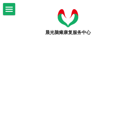
×
博客分类
首页
所有博客分类
晨光脑瘫康复服务中心
关于我们
审计材料
晨光康复
机构简介
年度工作总结
信息公示
脑瘫知识
文化课程
机构大事记
康复课程
爱心捐助
脑瘫知识
审计材料
志愿者招募
活动
捐赠公示
园区环境
活动